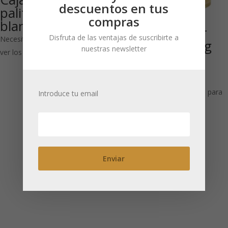
descuentos en tus
palitos de azúcar
compras
blanco
Miel de azahar
Disfruta de las ventajas de suscribirte a
Necesitas estar registrado para
ecológica 275 g
nuestras newsletter
ver los precios
DE-ÖKO-001
6UDS
Necesitas estar registrado para
Introduce tu email
ver los precios