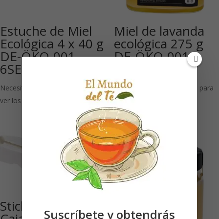
Estuche de Miel
Miel de lavanda
Ecológica 4 x 40 g
ecológica 275 g
DE-ÖKO-001
DE-ÖKO-001
6SETS
6UDS
Necesitas estar registrado para
Necesitas estar registrado para
ver los precios
ver los precios
Sticks Blancos:
Suscríbete y obtendrás
Caja de 100