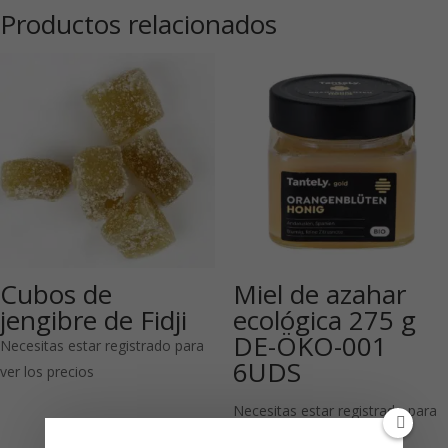
Productos relacionados
Cubos de
Miel de azahar
jengibre de Fidji
ecológica 275 g
DE-ÖKO-001
Necesitas estar registrado para
6UDS
ver los precios
Necesitas estar registrado para
ver los precios