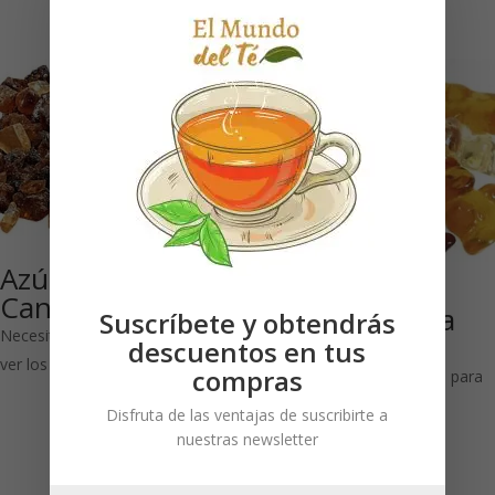
Azúcar moreno
Candy, a granel
Ositos de fruta
Suscríbete y obtendrás
Necesitas estar registrado para
150 grs
descuentos en tus
ver los precios
compras
Necesitas estar registrado para
ver los precios
Disfruta de las ventajas de suscribirte a
nuestras newsletter