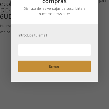
compras
Necesitas estar registrado para
ecológica 275 g
ver los precios
DE-ÖKO-001
Disfruta de las ventajas de suscribirte a
nuestras newsletter
6UDS
Necesitas estar registrado para
ver los precios
Introduce tu email