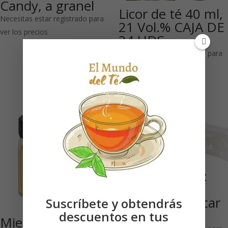
Candy, a granel
Licor de té 40 ml,
Necesitas estar registrado para
21 Vol.% CAJA DE
ver los precios
24 UDS
Necesitas estar registrado para
ver los precios
Sticks Blancos:
Caja de 100
palitos de azúcar
Suscríbete y obtendrás
blanco
descuentos en tus
Miel de azahar