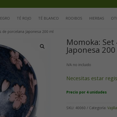
Solicita tu cuenta para poder realizar pedidos
NEGRO
TÉ ROJO
TÉ BLANCO
ROOIBOS
HIERBAS
OT
s de porcelana Japonesa 200 ml
Momoka: Set 
Japonesa 200
IVA no incluido
Necesitas estar regi
Precio por 4 unidades
SKU:
40060
Categoría:
Vajilla