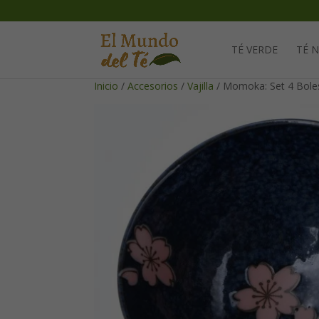
TÉ VERDE
TÉ 
Inicio
/
Accesorios
/
Vajilla
/ Momoka: Set 4 Bole