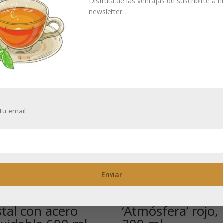
Disfruta de las ventajas de suscribirte a 
newsletter
tu email
tera de pistón
Té para un juego
stal con acero
‘Atmósfera’ rojo,