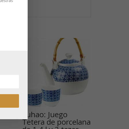
nuestras
Fuhao: Juego
Tetera de porcelana