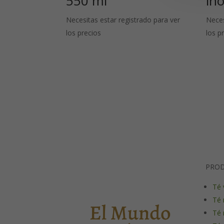
550 ml
in
Necesitas estar registrado para ver
Neces
los precios
los p
PRO
Té 
Té 
Té 