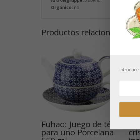
Artikelgruppe:
Zubehör
Orgánico:
no
Productos relacionados
Introduce 
Fuhao: Juego de té
Te
para uno Porcelana
cri