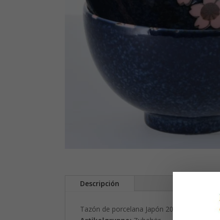
Descripción
Tazón de porcelana Japón 200 ml en caja d