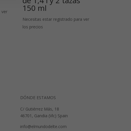
de 1,4 l y 2 tazas
150 ml
 ver
Necesitas estar registrado para ver
los precios
DÓNDE ESTAMOS
C/ Gutiérrez Más, 18
46701, Gandia (Vlc) Spain
info@elmundodelte.com