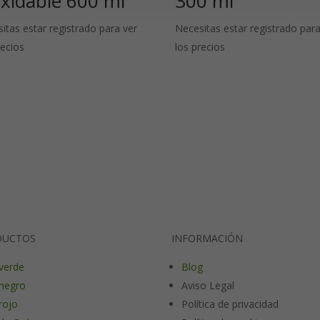
oxidable 600 ml
300 ml
itas estar registrado para ver
Necesitas estar registrado para
recios
los precios
DUCTOS
INFORMACIÓN
verde
Blog
negro
Aviso Legal
rojo
Política de privacidad