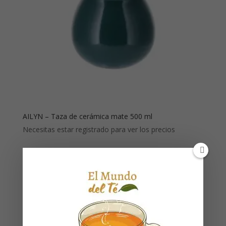
AILYN – Taza de cerámica mate 500 ml
Necesitas estar registrado para ver los precios