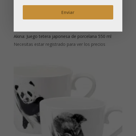
Akina: Juego tetera japonesa de porcelana 550 ml
Necesitas estar registrado para ver los precios