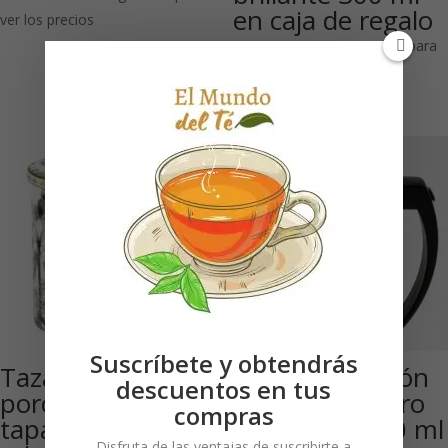
en caja de regalo
ver los precios
Necesitas estar registrado para
ver los precios
Suscríbete y obtendrás
Taza de
Tetera de pistón
descuentos en tus
porcelana con
cristal con acero
compras
tapa ‘Ceylon’ 350
inoxidable 600 ml
Disfruta de las ventajas de suscribirte a