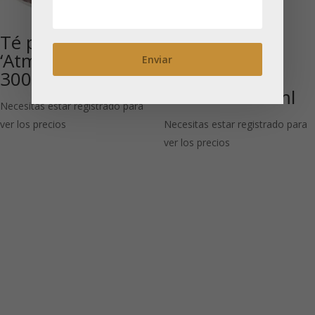
Té para un juego
Clara: Taza
‘Atmósfera’ rojo,
grande de
300 ml
porcelana
brillante 500 ml
Necesitas estar registrado para
ver los precios
Necesitas estar registrado para
ver los precios