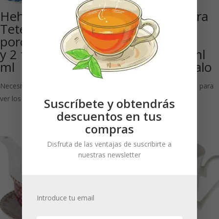
Hehua: Juego
Jungle: «Té para
Tetera de
uno» de
porcelana de 1,4 l
porcelana
y 2 tazas de 150
brillante 300 ml
ml
en caja de regalo
Necesitas estar registrado para
Necesitas estar registrado para
ver los precios
ver los precios
Suscríbete y obtendrás
descuentos en tus
compras
Disfruta de las ventajas de suscribirte a
nuestras newsletter
Introduce tu email