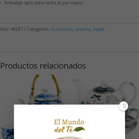
Embalaje apto para venta al por mayor.
SKU:
40287
Categorías:
Accesorios
,
Matcha
,
Vajilla
Productos relacionados