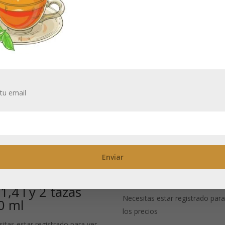
tu email
hao: Juego
Fuhao: Gaiwan d
tera de porcelana
porcelana 160 m
1,4 l y 2 tazas
Necesitas estar registrado para
0 ml
los precios
itas estar registrado para ver