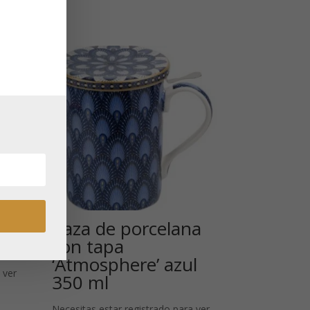
e
Taza de porcelana
l
con tapa
‘Atmosphere’ azul
 ver
350 ml
Necesitas estar registrado para ver