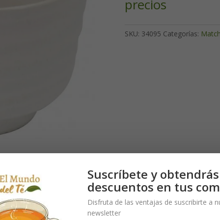
precios
SKU:
34095
Categorías:
Matc
Suscríbete y obtendrás
descuentos en tus com
110 x 75 mm.
Disfruta de las ventajas de suscribirte a 
newsletter