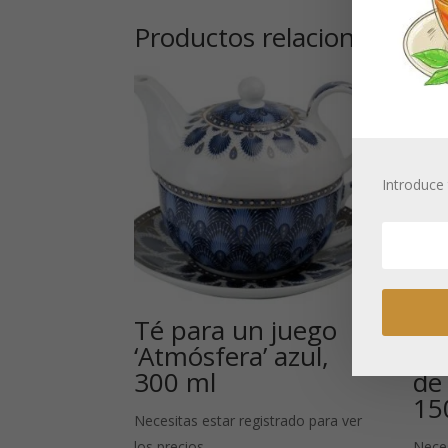
Productos relacionados
Introduce 
Té para un juego
Fu
‘Atmósfera’ azul,
Te
300 ml
de 
15
Necesitas estar registrado para ver
los precios
Neces