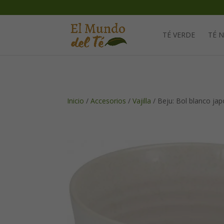
TÉ VERDE
TÉ 
Inicio
/
Accesorios
/
Vajilla
/ Beju: Bol blanco ja