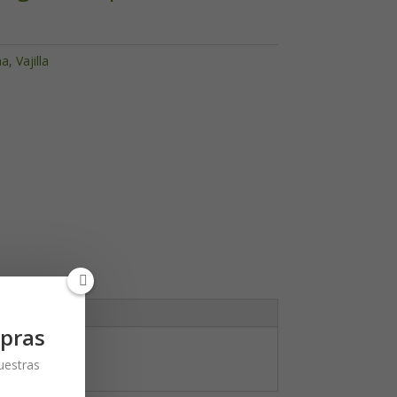
ha
,
Vajilla
pras
nuestras