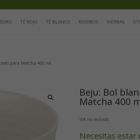
Solicita tu cuenta para poder realizar pedidos
NEGRO
TÉ ROJO
TÉ BLANCO
ROOIBOS
HIERBAS
OT
ponés para Matcha 400 ml
Beju: Bol bla
Matcha 400 m
IVA no incluido
Necesitas estar 