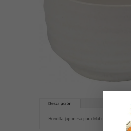
Descripción
Hondilla japonesa para Matcha 400 ml, Ø 