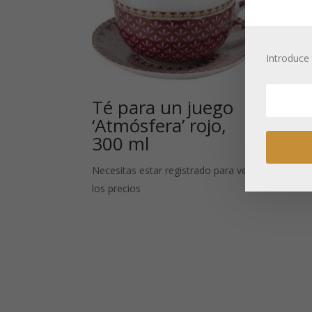
Introduce 
Té para un juego
Fu
‘Atmósfera’ rojo,
po
300 ml
Neces
Necesitas estar registrado para ver
los p
los precios