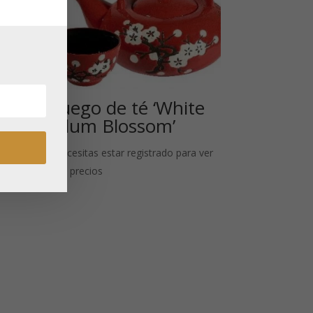
de
Juego de té ‘White
Plum Blossom’
Necesitas estar registrado para ver
 ver
los precios