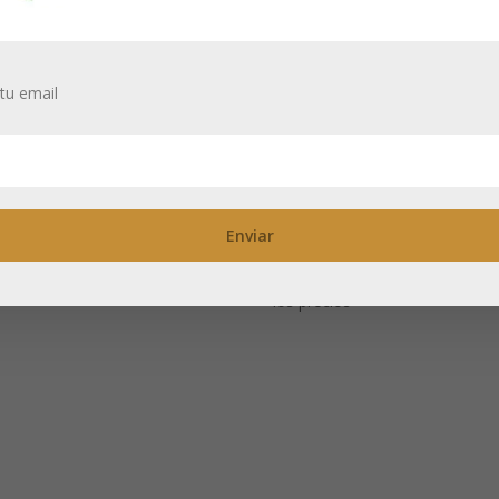
tu email
hao: Gaiwan de
Clara: Taza gran
rcelana 160 ml
de porcelana
brillante 500 ml
itas estar registrado para ver
recios
Necesitas estar registrado para
los precios