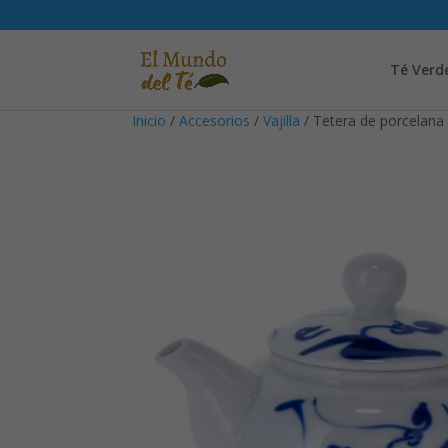
Té Verd
Inicio
/
Accesorios
/
Vajilla
/ Tetera de porcelan