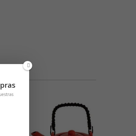
pras
nuestras