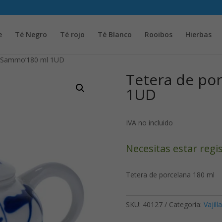
Solicita tu cuenta para poder realizar pedidos
e
Té Negro
Té rojo
Té Blanco
Rooibos
Hierbas
a Sammo’180 ml 1UD
Tetera de po
1UD
IVA no incluido
Necesitas estar regi
Tetera de porcelana 180 ml
SKU:
40127
Categoría:
Vajilla