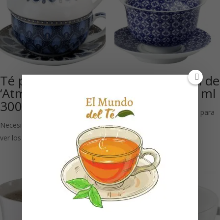
Té para un juego
Fuhao: Gaiwan de
‘Atmósfera’ azul,
porcelana 160 ml
300 ml
Necesitas estar registrado para
Necesitas estar registrado para
ver los precios
ver los precios