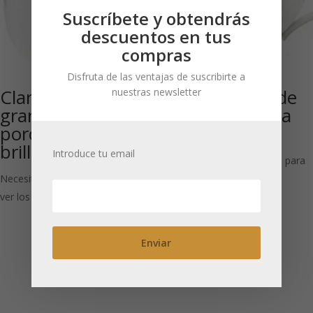
Suscríbete y obtendrás
descuentos en tus
compras
Disfruta de las ventajas de suscribirte a
Clara: Taza
Brillante taza de
nuestras newsletter
grande de
té de porcelana
porcelana
‘Clara’ 300 ml
brillante 500 ml
Introduce tu email
Necesitas estar registrado para
Necesitas estar registrado para
ver los precios
ver los precios