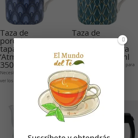
Taza de
Taza de
porcelana con
porcelana con
tapa
tapa Atmósfera
‘Atmosphere’ azul
gasolina 350 ml
350 ml
Necesitas estar registrado para
Necesitas estar registrado para
ver los precios
ver los precios
Suscríbete y obtendrás