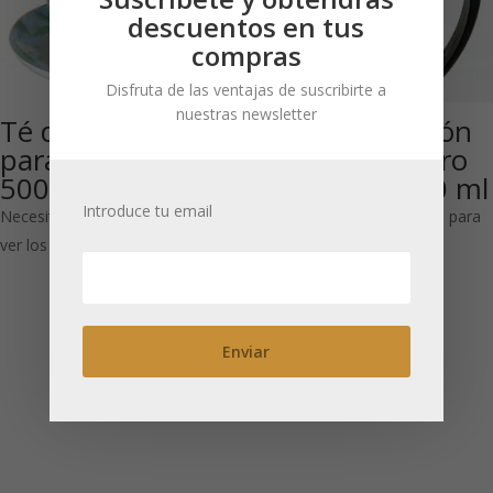
descuentos en tus
compras
Disfruta de las ventajas de suscribirte a
nuestras newsletter
Té de porcelana
Tetera de pistón
para un ‘Paraíso’
cristal con acero
500 ml
inoxidable 600 ml
Introduce tu email
Necesitas estar registrado para
Necesitas estar registrado para
ver los precios
ver los precios