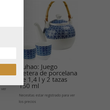
Fuhao: Juego
Tetera de porcelana
l
de 1,4 l y 2 tazas
150 ml
 ver
Necesitas estar registrado para ver
los precios