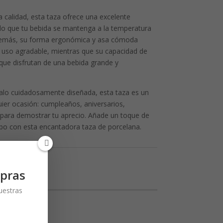
a calidad, esta taza ofrece una excelente
ndo que tu bebida se mantenga a la temperatura
demás, su forma ergonómica y asa cómoda
e uso agradable, mientras que su capacidad de
 que disfrutan de una bebida grande y
alo cuidadosamente diseñada, esta taza es un
ier ocasión: cumpleaños, aniversarios,
para demostrar tu aprecio. Añade un toque de
rbo con esta encantadora taza de porcelana.
pras
nuestras