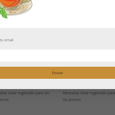
tu email
ego de té
Tetera de pistón
rajah’, Tetera
cristal con acero
n 2 tazas
inoxidable 600 m
itas estar registrado para ver
Necesitas estar registrado para
recios
los precios