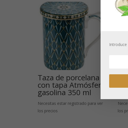
Introduce 
Taza de porcelana
Ju
con tapa Atmósfera
‘Ma
gasolina 350 ml
co
Necesitas estar registrado para ver
Neces
los precios
los p