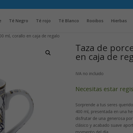
Solicita tu cuenta para poder realizar pedidos
e
Té Negro
Té rojo
Té Blanco
Rooibos
Hierbas
0 ml, corallo en caja de regalo
Taza de porce
en caja de re
IVA no incluido
Necesitas estar regi
Sorprende a tus seres querid
400 ml, presentada en una her
disfrutar de una generosa porc
clásico y acabado suave aport
momento del día.