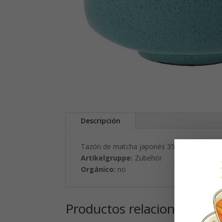
Descripción
Tazón de matcha japonés 350 ml, Ø 100 x
Artikelgruppe:
Zubehör
Orgánico:
no
Productos relacionados