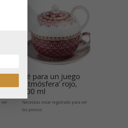
Té para un juego
‘Atmósfera’ rojo,
300 ml
 ver
Necesitas estar registrado para ver
los precios