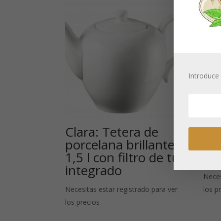
Introduce 
Clara: Tetera de
Te
porcelana brillante
«M
1,5 l con filtro de tul
ml
integrado
Neces
Necesitas estar registrado para ver
los p
los precios