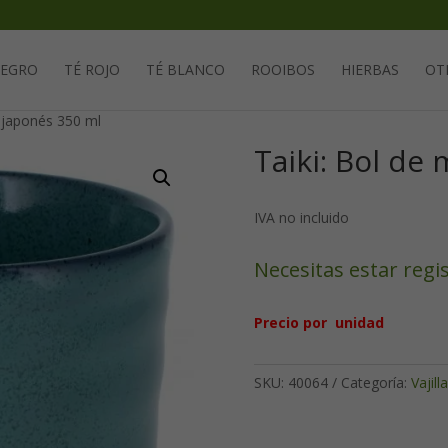
Solicita tu cuenta para poder realizar pedidos
NEGRO
TÉ ROJO
TÉ BLANCO
ROOIBOS
HIERBAS
OT
a japonés 350 ml
Taiki: Bol de
IVA no incluido
Necesitas estar regi
Precio por unidad
SKU:
40064
Categoría:
Vajilla