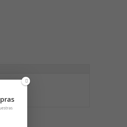
pras
nuestras