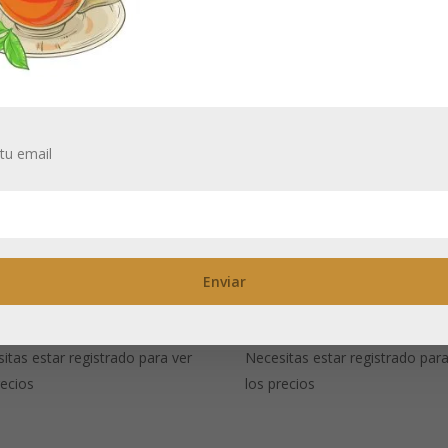
tu email
tera pistón
Té para un juego
isty»negra 600
‘Atmósfera’ azul,
300 ml
itas estar registrado para ver
Necesitas estar registrado para
recios
los precios