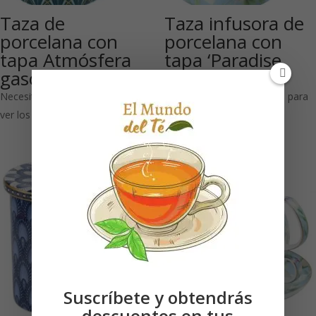
Taza de
Taza infusora de
porcelana con
porcelana con
tapa Atmósfera
tapa ‘Paradise
gasolina 350 ml
300 ml
Necesitas estar registrado para
Necesitas estar registrado para
ver los precios
ver los precios
Suscríbete y obtendrás
descuentos en tus