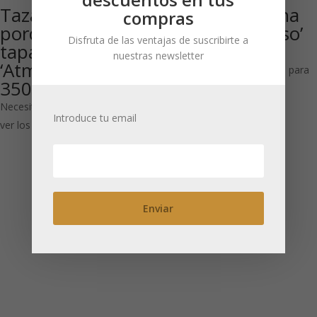
Taza de
Té de porcelana
compras
porcelana con
para un ‘Paraíso’
Disfruta de las ventajas de suscribirte a
tapa
500 ml
nuestras newsletter
‘Atmosphere’ azul
Necesitas estar registrado para
350 ml
ver los precios
Necesitas estar registrado para
Introduce tu email
ver los precios