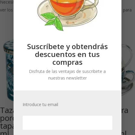
Necesitas estar registrado para
ver los precios
Necesitas estar registrado para
ver los precios
Suscríbete y obtendrás
descuentos en tus
compras
Disfruta de las ventajas de suscribirte a
nuestras newsletter
Introduce tu email
Taza de
Jungle: «Té para
porcelana con
uno» de
tapa ‘Jungle’ 350
porcelana
ml
brillante 300 ml