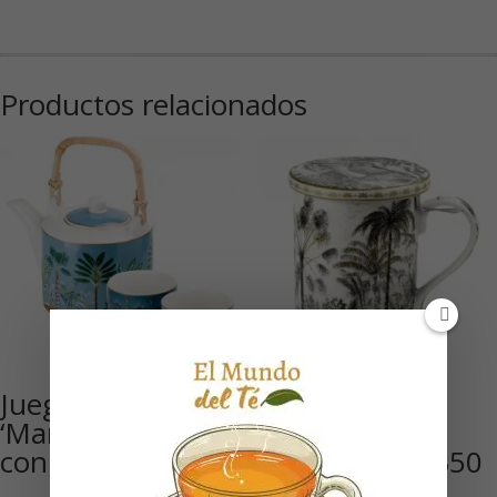
Productos relacionados
Juego de té
Taza de
‘Marajah’, Tetera
porcelana con
con 2 tazas
tapa ‘Ceylon’ 350
ml