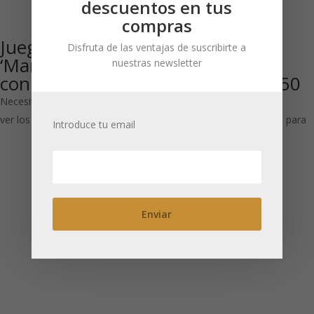
descuentos en tus
compras
Juego de té
Taza de
Disfruta de las ventajas de suscribirte a
‘Marajah’, Tetera
porcelana con
nuestras newsletter
con 2 tazas
tapa ‘Jungle’ 350
ml
Necesitas estar registrado para
ver los precios
Necesitas estar registrado para
Introduce tu email
ver los precios