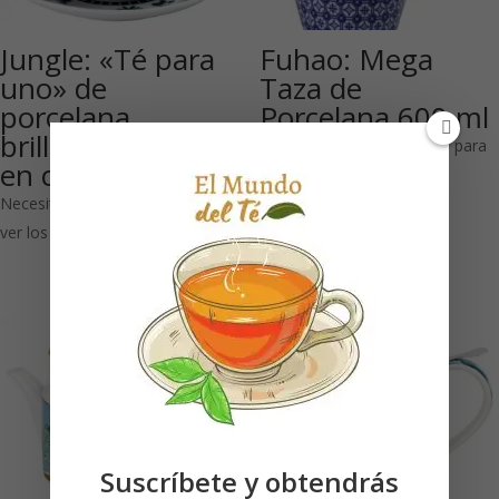
Jungle: «Té para
Fuhao: Mega
uno» de
Taza de
porcelana
Porcelana 600 ml
brillante 300 ml
Necesitas estar registrado para
en caja de regalo
ver los precios
Necesitas estar registrado para
ver los precios
Suscríbete y obtendrás