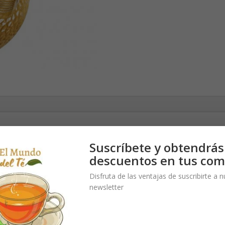
ado con colador extraíble de caño y mango lateral de madera de sánd
Suscríbete y obtendrás
descuentos en tus com
Disfruta de las ventajas de suscribirte a 
newsletter