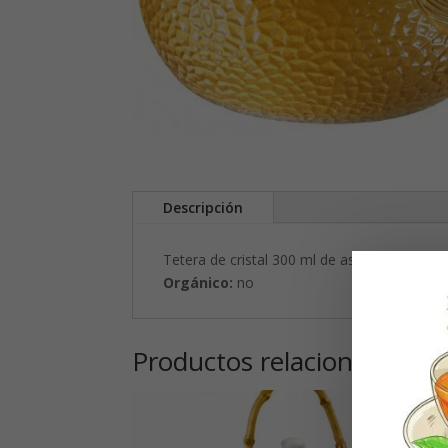
Descripción
Tetera de cristal 300 ml de aspecto martill
Orgánico:
no
Productos relacionados