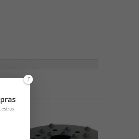
alo
pras
nuestras