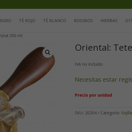
Solicita tu cuenta para poder realizar pedidos
NEGRO
TÉ ROJO
TÉ BLANCO
ROOIBOS
HIERBAS
OT
ristal 300 ml
Oriental: Tete
IVA no incluido
Necesitas estar regi
Precio por unidad
SKU:
20204
Categoría:
Vajilla