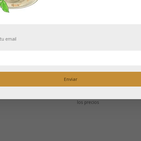
tu email
hao: Gaiwan de
Taza de porcelan
rcelana 160 ml
con tapa Atmósf
gasolina 350 ml
itas estar registrado para ver
recios
Necesitas estar registrado para
los precios