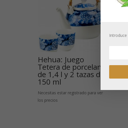
Introduce 
Hehua: Juego
Fu
Tetera de porcelana
po
de 1,4 l y 2 tazas de
Neces
150 ml
los p
Necesitas estar registrado para ver
los precios