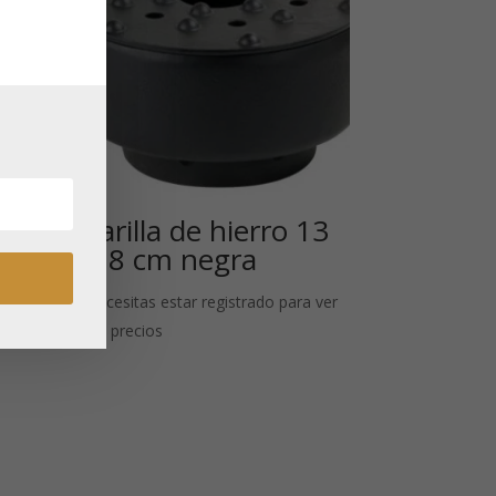
a
varilla de hierro 13
era
x 8 cm negra
Necesitas estar registrado para ver
 ver
los precios