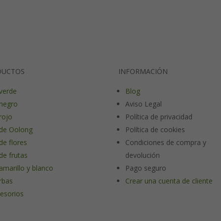
DUCTOS
INFORMACIÓN
verde
Blog
negro
Aviso Legal
rojo
Política de privacidad
de Oolong
Política de cookies
de flores
Condiciones de compra y
de frutas
devolución
amarillo y blanco
Pago seguro
rbas
Crear una cuenta de cliente
esorios