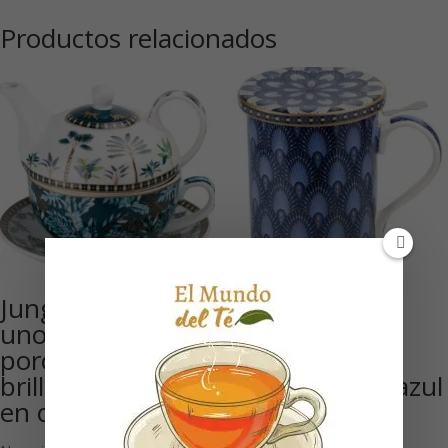
Productos relacionados
Jungle: «Té para
Taza de
uno» de
porcelana con
porcelana
tapa
brillante 300 ml
‘Atmosphere’ azul
en caja de regalo
350 ml