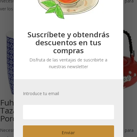
Necesitas estar registrado para
Necesitas estar registrado para
ver los precios
ver los precios
Suscríbete y obtendrás
descuentos en tus
compras
Disfruta de las ventajas de suscribirte a
nuestras newsletter
Introduce tu email
Fuhao: Mega
Juego de té
Taza de
‘White Plum
Porcelana 600 ml
Blossom’
Necesitas estar registrado para
Necesitas estar registrado para