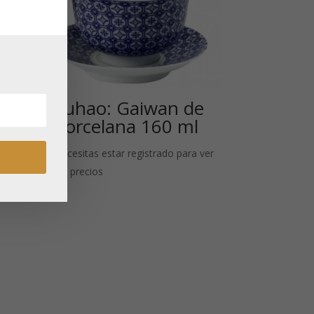
a
Fuhao: Gaiwan de
porcelana 160 ml
Necesitas estar registrado para ver
 ver
los precios