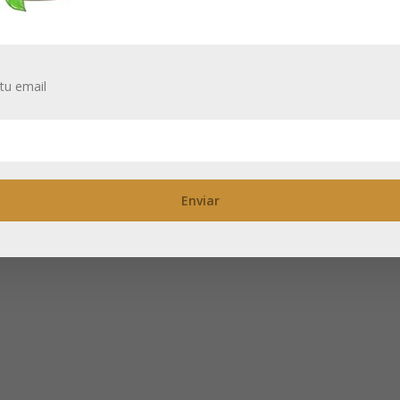
tu email
ego de té
Taza de porcelan
rajah’, Tetera
con tapa ‘Jungle’
n 2 tazas
350 ml
itas estar registrado para ver
Necesitas estar registrado para
recios
los precios