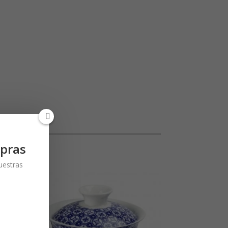
pras
nuestras