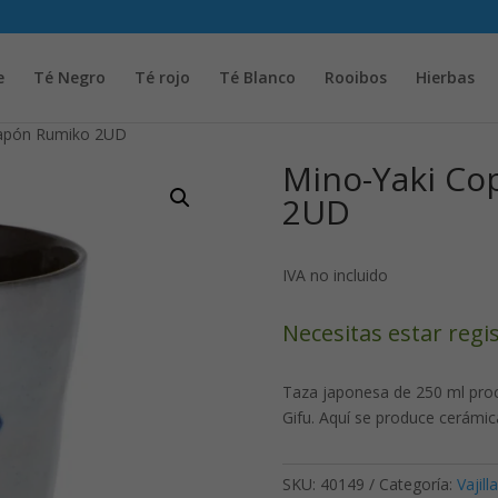
Solicita tu cuenta para poder realizar pedidos
e
Té Negro
Té rojo
Té Blanco
Rooibos
Hierbas
Japón Rumiko 2UD
Mino-Yaki Co
2UD
IVA no incluido
Necesitas estar regi
Taza japonesa de 250 ml proc
Gifu. Aquí se produce cerámi
SKU:
40149
Categoría:
Vajilla