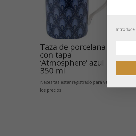
Introduce 
Taza de porcelana
Ju
con tapa
‘Ma
‘Atmosphere’ azul
co
350 ml
Neces
Necesitas estar registrado para ver
los p
los precios