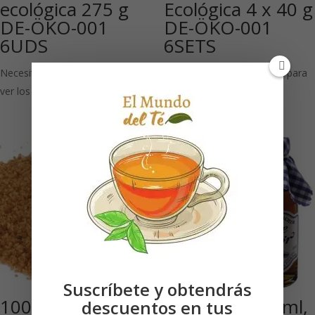
ecológica 275 g
Ecológica 4 x 40 g
DE-ÖKO-001
DE-ÖKO-001
6UDS
6SETS
Necesitas estar registrado para
Necesitas estar registrado para
ver los precios
ver los precios
Suscríbete y obtendrás
100 % azúcar flor
Licor de té 40 ml,
descuentos en tus