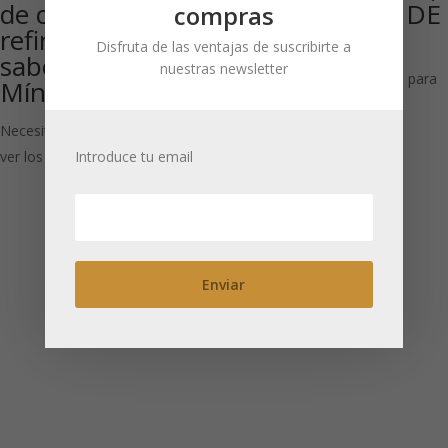
de coco, sin
21 Vol.% CAJA DE
compras
refinar, Bio con
24 UDS
Disfruta de las ventajas de suscribirte a
sabor a caramelo.
nuestras newsletter
Necesitas estar registrado para
Mínimo 2Kg
ver los precios
Necesitas estar registrado para
ver los precios
Introduce tu email