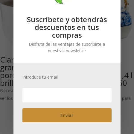
Suscríbete y obtendrás
descuentos en tus
compras
Disfruta de las ventajas de suscribirte a
nuestras newsletter
Clara: Taza
Hehua: Juego
grande de
Tetera de
porcelana
porcelana de 1,4 l
Introduce tu email
brillante 500 ml
y 2 tazas de 150
ml
Necesitas estar registrado para
ver los precios
Necesitas estar registrado para
ver los precios