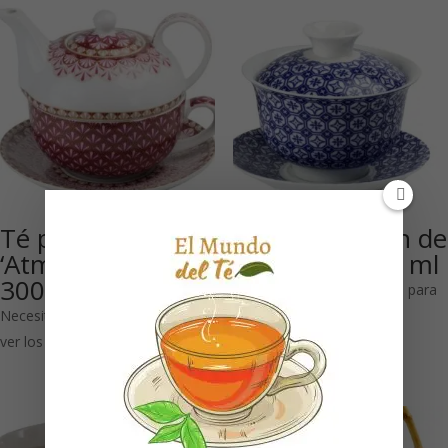
Té para un juego
Fuhao: Gaiwan de
‘Atmósfera’ rojo,
porcelana 160 ml
300 ml
Necesitas estar registrado para
Necesitas estar registrado para
ver los precios
ver los precios