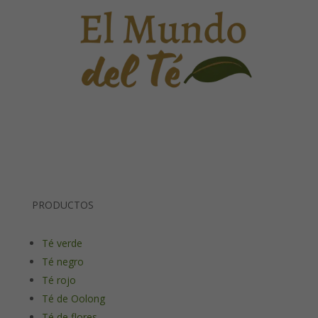
PRODUCTOS
Té verde
Té negro
Té rojo
Té de Oolong
Té de flores