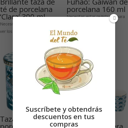
Brillante taza de
Fuhao: Gaiwan de
té de porcelana
porcelana 160 ml
‘Clara’ 300 ml
Necesitas estar registrado para
Necesitas estar registrado para
ver los precios
ver los precios
Suscríbete y obtendrás
descuentos en tus
Taza de
Juego de té
compras
porcelana con
‘Marajah’, Tetera