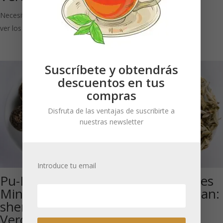
ver los precios
Necesitas estar registrado para
ver los precios
Suscríbete y obtendrás
descuentos en tus
compras
Disfruta de las ventajas de suscribirte a
nuestras newsletter
Introduce tu email
Pu-Erh Green
Brotes Silvestres
Mini Tuo Cha –
de Té de Yunnan:
sheng: Té Pu-erh
Té Verde
Verde