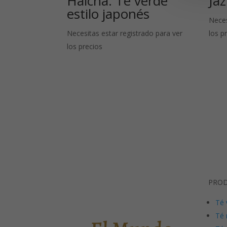
Haicha: Té verde
Ja
estilo japonés
Neces
Necesitas estar registrado para ver
los p
los precios
PRO
Té 
Té 