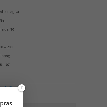
io irregular
in.
lsius:
80
50 – 200
Deqing
5 – 07
de de China
pras