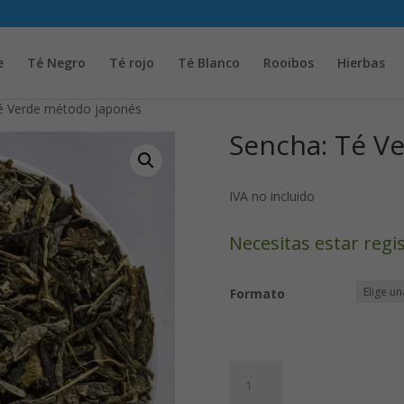
Solicita tu cuenta para poder realizar pedidos
e
Té Negro
Té rojo
Té Blanco
Rooibos
Hierbas
é Verde método japonés
Sencha: Té V
IVA no incluido
Necesitas estar regi
Formato
Sencha:
Té