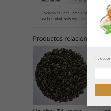
Descripción
Información adicion
El Sencha es un té verde al vapor, procesad
sea la calidad, más oscura es la hoja y más
Productos relacionados
Introduce 