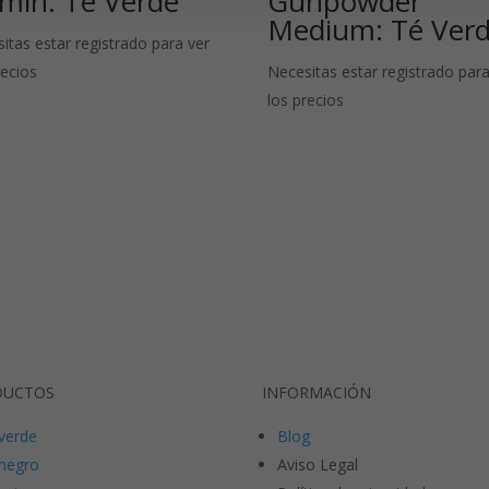
zmín: Té Verde
Gunpowder
Medium: Té Ver
itas estar registrado para ver
recios
Necesitas estar registrado para
los precios
DUCTOS
INFORMACIÓN
verde
Blog
negro
Aviso Legal