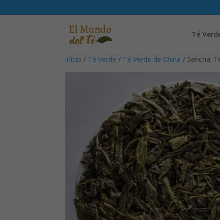
Té Verd
Inicio
/
Té Verde
/
Té Verde de China
/ Sencha: T