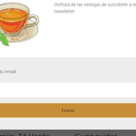
al
Disfruta de las ventajas de suscribirte a 
newsletter
o plano y cubre casi 3/4 de la producción japonesa de té verde en di
 tiempo debe enfriarse el agua después de hervir.
tu email