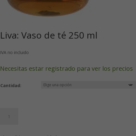
Liva: Vaso de té 250 ml
IVA no incluido
Necesitas estar registrado para ver los precios
Cantidad:
Liva:
Vaso
de
té