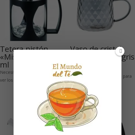
Tetera pistón
Vaso de cristal
«Misty»negra 600
Sanna 380 ml gris
ml
4UDS
Necesitas estar registrado para
Necesitas estar registrado para
ver los precios
ver los precios