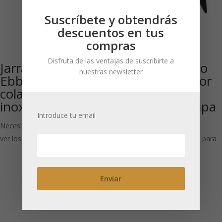
Suscríbete y obtendrás
descuentos en tus
compras
Disfruta de las ventajas de suscribirte a
Jarra de cristal
Tetera de vidrio
nuestras newsletter
Ebba 1400 ml con
1,1 l con colador
colador de acero
de acero
inoxidable 1UD
inoxidable y tapa
Introduce tu email
abatible
Necesitas estar registrado para
ver los precios
Necesitas estar registrado para
ver los precios