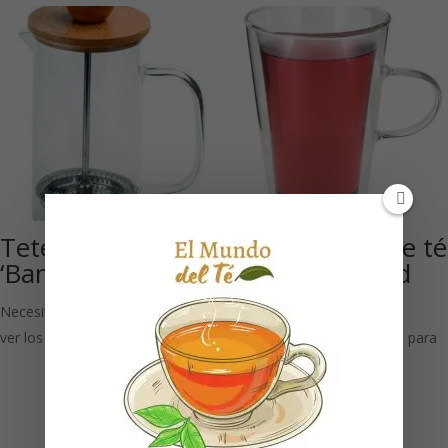
Tetera pistón
Mattis: Vaso de té
‘Bamboo’ 600 ml
de doble pared
400 ml
Necesitas estar registrado para
ver los precios
Necesitas estar registrado para
ver los precios