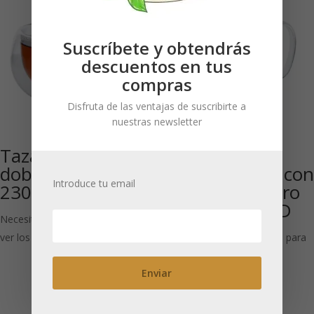
Suscríbete y obtendrás
descuentos en tus
compras
Disfruta de las ventajas de suscribirte a
nuestras newsletter
Taza de té de
Jarra de cristal
doble pared Molly
Ebba 1400 ml con
Introduce tu email
230 ml
colador de acero
inoxidable 1UD
Necesitas estar registrado para
ver los precios
Necesitas estar registrado para
ver los precios