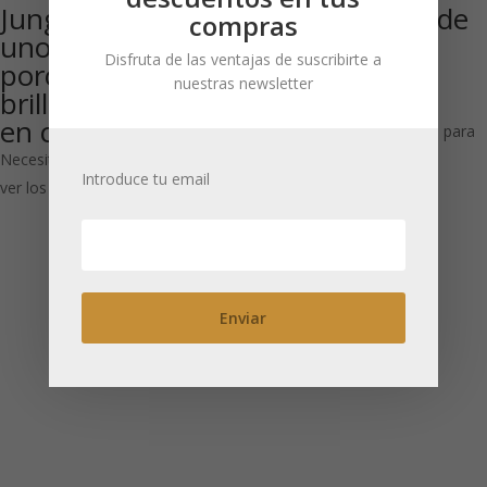
Jungle: «Té para
Taza infusora de
compras
uno» de
porcelana con
Disfruta de las ventajas de suscribirte a
porcelana
tapa ‘Paradise
nuestras newsletter
brillante 300 ml
300 ml
en caja de regalo
Necesitas estar registrado para
Necesitas estar registrado para
ver los precios
Introduce tu email
ver los precios