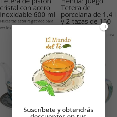
Tetera de pistón
Hehua: Juego
cristal con acero
Tetera de
inoxidable 600 ml
porcelana de 1,4 l
y 2 tazas de 150
Necesitas estar registrado para
ml
ver los precios
Necesitas estar registrado para
ver los precios
Suscríbete y obtendrás
descuentos en tus