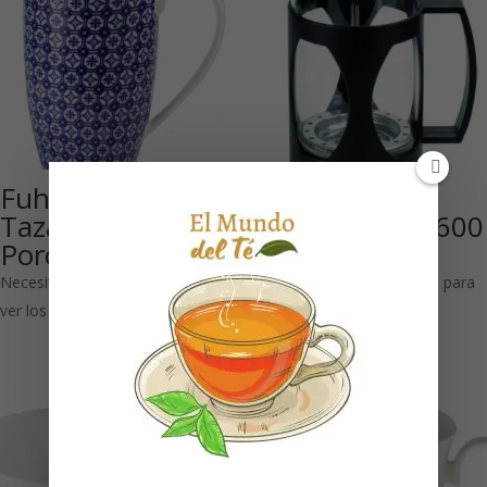
Fuhao: Mega
Tetera pistón
Taza de
«Misty»negra 600
Porcelana 600 ml
ml
Necesitas estar registrado para
Necesitas estar registrado para
ver los precios
ver los precios