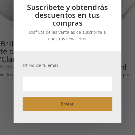
Suscríbete y obtendrás
descuentos en tus
compras
Disfruta de las ventajas de suscribirte a
nuestras newsletter
Brillante taza de
Clara: Taza
té de porcelana
grande de
‘Clara’ 300 ml
porcelana
brillante 500 ml
Introduce tu email
Necesitas estar registrado para
ver los precios
Necesitas estar registrado para
ver los precios