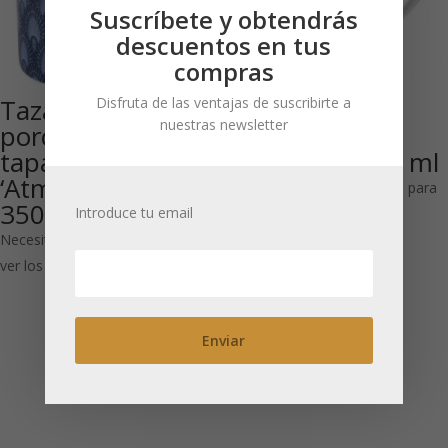
Suscríbete y obtendrás
descuentos en tus
compras
Taza de
Fuhao: Mega
Disfruta de las ventajas de suscribirte a
nuestras newsletter
porcelana con
Taza de
tapa
Porcelana 600 ml
‘Atmosphere’ azul
Necesitas estar registrado para
350 ml
Introduce tu email
ver los precios
Necesitas estar registrado para
ver los precios