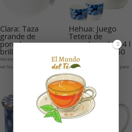
Clara: Taza
Hehua: Juego
grande de
Tetera de
porcelana
porcelana de 1,4 l
brillante 500 ml
y 2 tazas de 150
ml
Necesitas estar registrado para
ver los precios
Necesitas estar registrado para
ver los precios