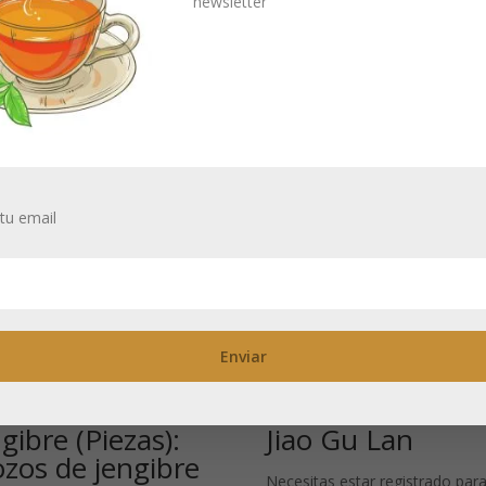
newsletter
ica tonalidad roja fuerte. La infusión del té brilla con un rojo intens
ía.
tu email
gibre (Piezas):
Jiao Gu Lan
ozos de jengibre
Necesitas estar registrado para