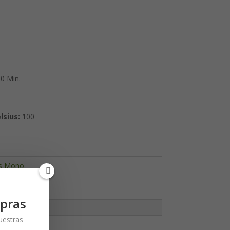
0 Min.
lsius:
100
as Mono
pras
nuestras