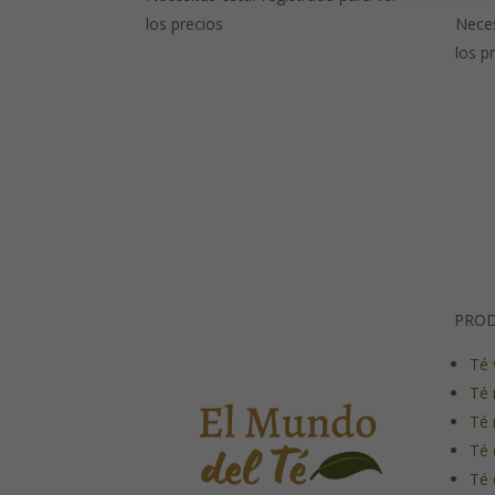
los precios
Neces
los p
PRO
Té 
Té 
Té 
Té 
Té 