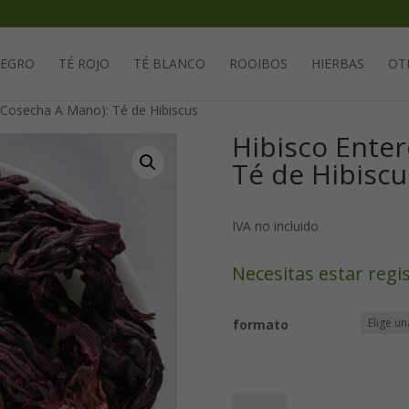
Solicita tu cuenta para poder realizar pedidos
NEGRO
TÉ ROJO
TÉ BLANCO
ROOIBOS
HIERBAS
OT
 (Cosecha A Mano): Té de Hibiscus
Hibisco Enter
Té de Hibiscu
IVA no incluido
Necesitas estar regi
formato
Hibisco