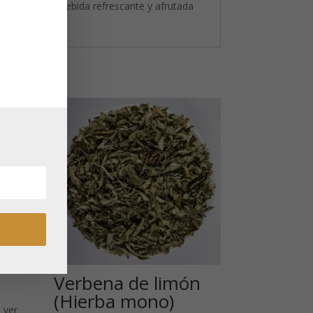
o y ofrece una bebida refrescante y afrutada
Verbena de limón
(Hierba mono)
 ver