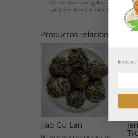
Cálices enteros, recogidos a mano, con la típ
que puede disfrutarse tanto caliente como fr
Productos relacionados
Introduce 
Jiao Gu Lan
Jen
Tr
Necesitas estar registrado para ver