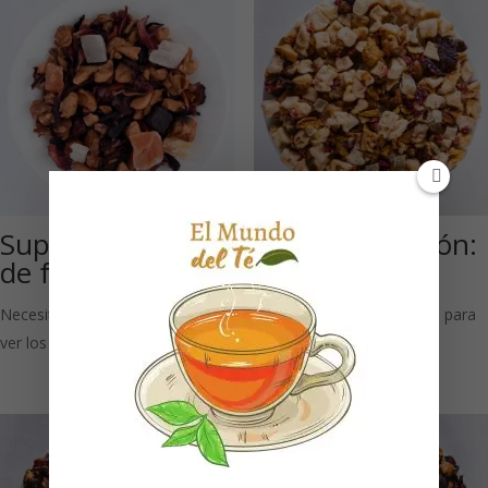
Superwoman (Té
Amor de Dragón:
de frutas)
Té de frutas
Necesitas estar registrado para
Necesitas estar registrado para
ver los precios
ver los precios