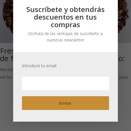
Suscríbete y obtendrás
descuentos en tus
compras
Disfruta de las ventajas de suscribirte a
nuestras newsletter
Fresa & Kiwi: Té
Eispalast ®-
de frutas
Palacio de Hielo:
Té de frutas
Introduce tu email
Necesitas estar registrado para
ver los precios
Necesitas estar registrado para
ver los precios