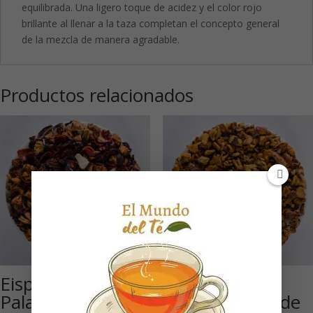
equilibrada. Una ligero toque de acidez y el color rojo
brillante al llenar a la taza completan el concepto general
de la mezcla de manera agradable.
Productos relacionados
Eispalast ®-
Cositas
Palacio de Hielo:
Deliciosas: Té de