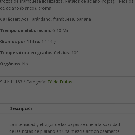
trozos de frambuesa liofilizados, Pétalos de aciano (rojos). , Pétalos
de aciano (blanco), aroma
Carácter:
Acai, arándano, frambuesa, banana
Tiempo de elaboración:
6-10 Min.
Gramos por 1 litro:
14-16 g
Temperatura en grados Celsius:
100
Orgánico
: No
SKU:
11163
Categoría:
Té de Frutas
Descripción
La intensidad y el vigor de las bayas se une a la suavidad
de las notas de plátano en una mezcla armoniosamente