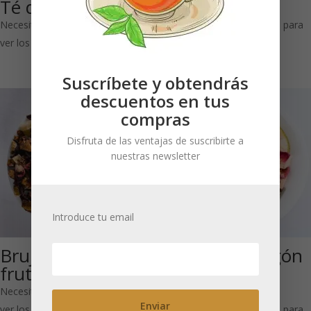
Té de frutas
frutas
Necesitas estar registrado para
Necesitas estar registrado para
ver los precios
ver los precios
Suscríbete y obtendrás
descuentos en tus
compras
Disfruta de las ventajas de suscribirte a
nuestras newsletter
Introduce tu email
Brujita: Té de
Fruta del Dragón
frutas
Litchi (Té de
frutas)
Necesitas estar registrado para
ver los precios
Necesitas estar registrado para