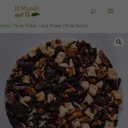
Solicita tu cuenta para poder realizar pedidos
Inicio
/
Té de Frutas
/ Açai-Power (Té de frutas)