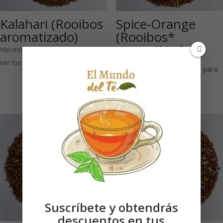
Kalahari (Rooibos
Spice-Orange
aromatizado)
(Rooibos*
aromatizado)
Necesitas estar registrado para
ver los precios
Necesitas estar registrado para
ver los precios
Suscríbete y obtendrás
descuentos en tus