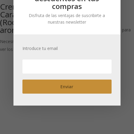
compras
Crema de
Bayas de Goji
Caramelo
Rooibos
Disfruta de las ventajas de suscribirte a
(Rooibos
aromatizado
nuestras newsletter
aromatizado)
Necesitas estar registrado para
ver los precios
Necesitas estar registrado para
Introduce tu email
ver los precios