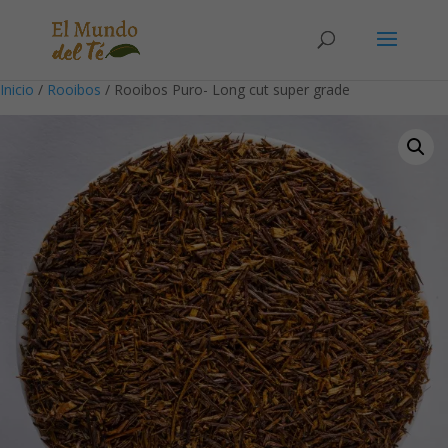
Solicita tu cuenta para poder realizar pedidos
Inicio
/
Rooibos
/ Rooibos Puro- Long cut super grade