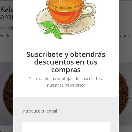
Kalahari (Rooibos
Spice-Orange
aromatizado)
(Rooibos*
aromatizado)
Necesitas estar registrado para
ver los precios
Necesitas estar registrado para
ver los precios
Suscríbete y obtendrás
descuentos en tus
compras
Disfruta de las ventajas de suscribirte a
nuestras newsletter
Introduce tu email