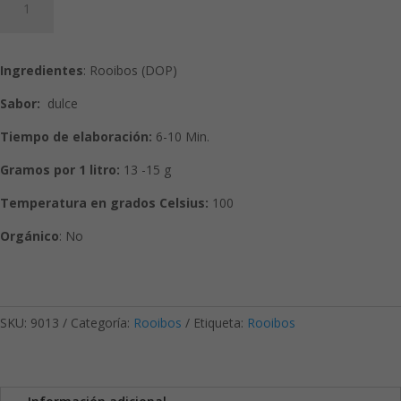
Puro-
Long
cut
Ingredientes
: Rooibos (DOP)
super
grade
Sabor:
dulce
cantidad
Tiempo de elaboración:
6-10 Min.
Gramos por 1 litro:
13 -15 g
Temperatura en grados Celsius:
100
Orgánico
: No
SKU:
9013
Categoría:
Rooibos
Etiqueta:
Rooibos