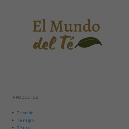
PRODUCTOS
Té verde
Té negro
Té rojo