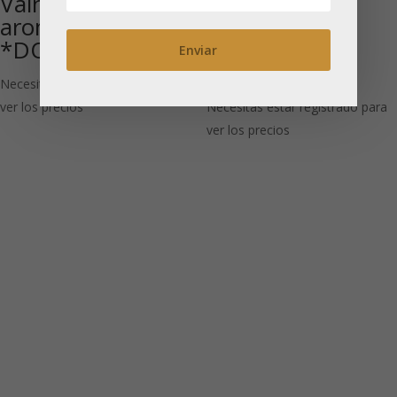
Vainilla (Rooibos*
Crema de
aromatizado)
Caramelo
*DOP
(Rooibos
aromatizado)
Necesitas estar registrado para
ver los precios
Necesitas estar registrado para
ver los precios