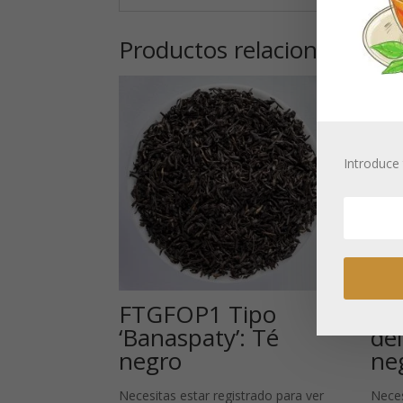
Productos relacionados
Introduce 
FTGFOP1 Tipo
As
‘Banaspaty’: Té
del
negro
ne
Necesitas estar registrado para ver
Neces