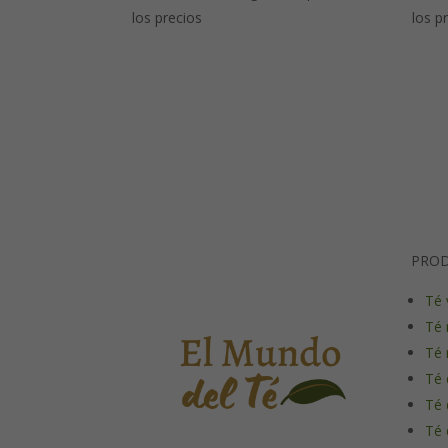
los precios
los p
PRO
Té 
Té 
Té 
Té 
Té 
Té 