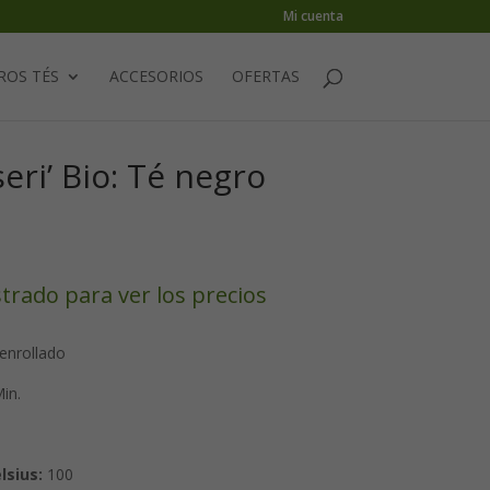
Mi cuenta
ROS TÉS
ACCESORIOS
OFERTAS
eri’ Bio: Té negro
strado para ver los precios
 enrollado
in.
lsius:
100