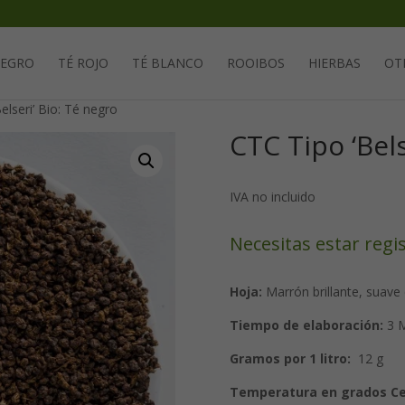
Solicita tu cuenta para poder realizar pedidos
NEGRO
TÉ ROJO
TÉ BLANCO
ROOIBOS
HIERBAS
OT
elseri’ Bio: Té negro
CTC Tipo ‘Bels
IVA no incluido
Necesitas estar regi
Hoja:
Marrón brillante, suave
Tiempo de elaboración:
3 M
Gramos por 1 litro:
12 g
Temperatura en grados Ce