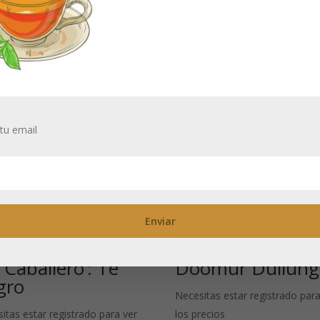
tu email
sam GFBOP ‘Té
Assam CTC Tipo
 Caballero’: Té
Doomur Dullung
gro
Necesitas estar registrado para
itas estar registrado para ver
los precios