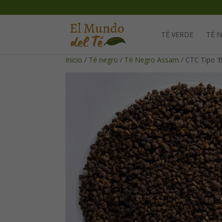
TÉ VERDE
TÉ 
Inicio
/
Té negro
/
Té Negro Assam
/ CTC Tipo ‘B