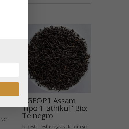
TGFOP1 Assam
Tipo ‘Hathikuli’ Bio:
Té negro
 ver
Necesitas estar registrado para ver