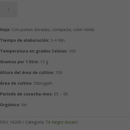
Assam
SF
SFTGFOP1
Superior
Hoja:
Con puntas doradas, compacta, color vívido
Tipo
,Hattiali
Tiempo de elaboración:
3
-4 Min.
cantidad
Temperatura en grados Celsius:
100
Gramos por 1 litro:
13 g
Altura del área de cultivo:
106
Área de cultivo
: Dibrugarh
Periodo de cosecha-mes:
05 – 06
Orgánico
: No
SKU:
16200
Categoría:
Té Negro Assam