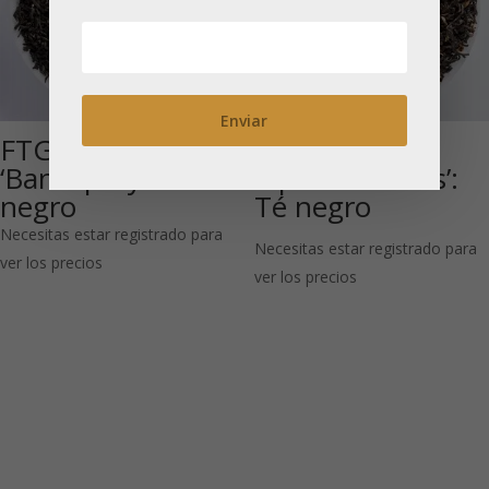
FTGFOP1 Tipo
Assam TGFOP
‘Banaspaty’: Té
Tipo ‘Oaklands’:
negro
Té negro
Necesitas estar registrado para
Necesitas estar registrado para
ver los precios
ver los precios