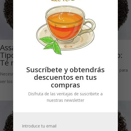
Assam TGFOP
GFBOP Tipo
Tipo ‘Koilamari’:
‘Banaspaty’ Bio:
Té negro
Té negro
Suscríbete y obtendrás
Necesitas estar registrado para
Necesitas estar registrado para
descuentos en tus
ver los precios
ver los precios
compras
Disfruta de las ventajas de suscribirte a
nuestras newsletter
Introduce tu email