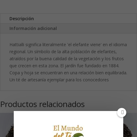
Descripción
Información adicional
Hattialli significa literalmente 'el elefante viene' en el idioma
regional. Un símbolo de la alta población de elefantes,
atraídos por la buena calidad de la vegetación y los frutos
que crecen en esta zona. El jardín fue fundado en 1884.
Copa y hoja se encuentran en una relación bien equilibrada.
Un té de artesanía ejemplar para los conocedores
Productos relacionados