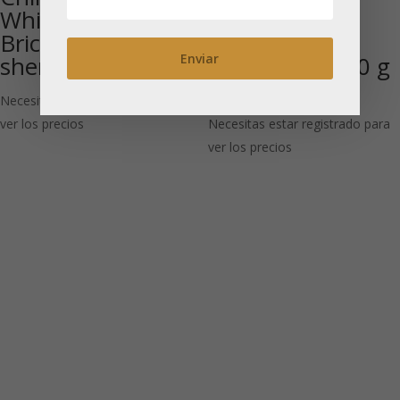
White Peacock
White Silver
Brick 5 x 30 g –
Needle Beeng
sheng
Cha aprox. 100 g
– sheng
Necesitas estar registrado para
ver los precios
Necesitas estar registrado para
ver los precios