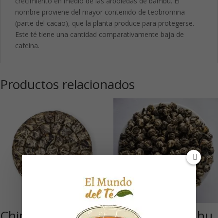
crecimiento en medio de las arboledas de bambú. El
nombre proviene del mayor contenido de teobromina
(parte del cacao), que la planta produce para protegerse.
Este té tiene una cantidad comparativamente baja de
cafeína.
Productos relacionados
China Silver
Tai Mu Long Zhu