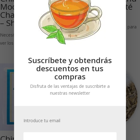
Moonlight Beeng
Bio: Perlas de té
Cha aprox. 200 g
blanco
– Sheng
Necesitas estar registrado para
Necesitas estar registrado para
ver los precios
ver los precios
Suscríbete y obtendrás
descuentos en tus
compras
Disfruta de las ventajas de suscribirte a
nuestras newsletter
Introduce tu email
China Pu-Erh
China Yunnan