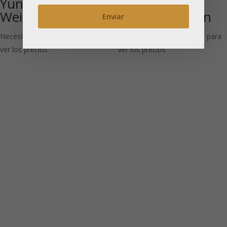
Yunnan Xin Kou
China GFOP
Wei: Té negro
Golden Yunnan
Necesitas estar registrado para
Necesitas estar registrado para
ver los precios
ver los precios