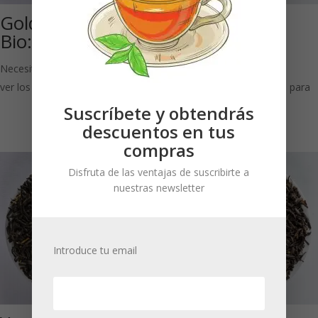
Golden Yunnan
Litchi-Té: Té
Bio: Té negro
negro
aromatizado
Necesitas estar registrado para
ver los precios
Necesitas estar registrado para
ver los precios
Suscríbete y obtendrás
descuentos en tus
compras
Disfruta de las ventajas de suscribirte a
nuestras newsletter
Introduce tu email