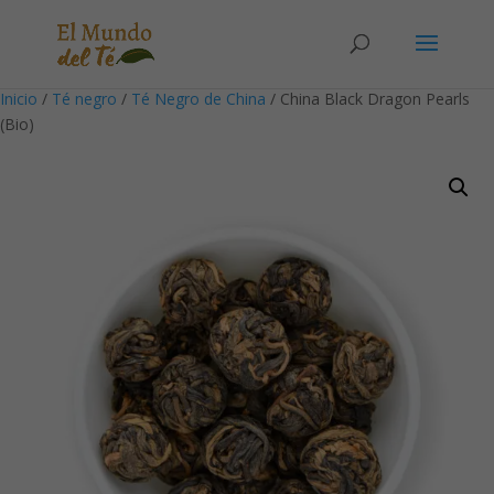
Solicita tu cuenta para poder realizar pedidos
Inicio
/
Té negro
/
Té Negro de China
/ China Black Dragon Pearls
(Bio)