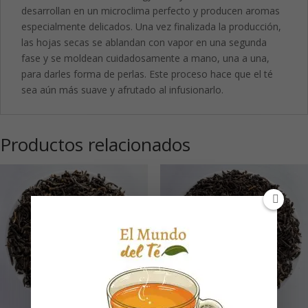
desarrollan en un microclima perfecto y producen aromas
especialmente delicados. Una vez finalizada la producción,
las hojas secas se ablandan con vapor en una segunda
fase y se moldean cuidadosamente a mano, una a una,
para darles forma de perlas. Este proceso hace que el té
sea aún más suave y afrutado al infusionarlo.
Productos relacionados