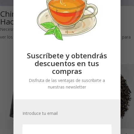
China Keemun
Luz de Luna
Hao Ya A
Negra Bio: Té
negro
Necesitas estar registrado para
ver los precios
Necesitas estar registrado para
ver los precios
Suscríbete y obtendrás
descuentos en tus
compras
Disfruta de las ventajas de suscribirte a
nuestras newsletter
Introduce tu email