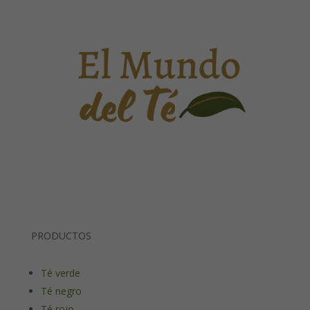
PRODUCTOS
Té verde
Té negro
Té rojo