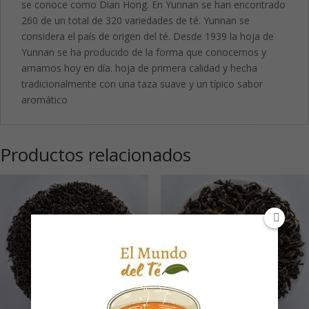
se conoce como Dian Hong. En Yunnan se han encontrado
260 de un total de 320 variedades de té. Yunnan se
considera el país de origen del té. Desde 1939 la hoja de
Yunnan se ha producido de la forma que conocemos y
amamos hoy en día. hoja de primera calidad y hecha
tradicionalmente con una taza suave y un típico sabor
aromático
Productos relacionados