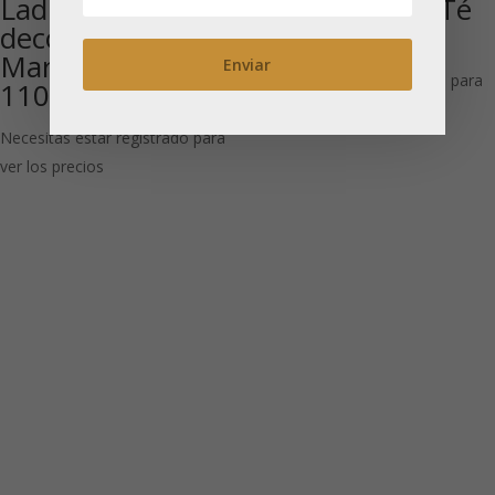
Ladrillo de Té
FOP Yunnan: Té
decorativo sin
negro
Marco – aprox.
Necesitas estar registrado para
1100 g
ver los precios
Necesitas estar registrado para
ver los precios