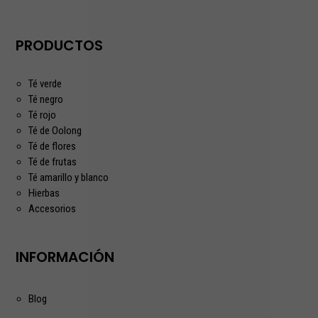
PRODUCTOS
Té verde
Té negro
Té rojo
Té de Oolong
Té de flores
Té de frutas
Té amarillo y blanco
Hierbas
Accesorios
INFORMACIÓN
Blog