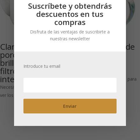
Suscríbete y obtendrás
descuentos en tus
compras
Disfruta de las ventajas de suscribirte a
nuestras newsletter
Clara: Tetera de
Taza infusora de
porcelana
porcelana con
brillante 1,5 l con
tapa ‘Paradise
Introduce tu email
filtro de tul
300 ml
integrado
Necesitas estar registrado para
Necesitas estar registrado para
ver los precios
ver los precios