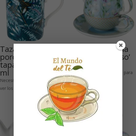
Taza de
Té de porcelana
porcelana con
para un ‘Paraíso’
tapa ‘Jungle’ 350
500 ml
ml
Necesitas estar registrado para
Necesitas estar registrado para
ver los precios
ver los precios