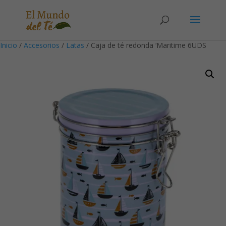
Solicita tu cuenta para poder realizar pedidos
Inicio
/
Accesorios
/
Latas
/ Caja de té redonda ‘Maritime 6UDS