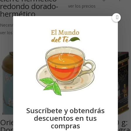
redondo dorado-
ver los precios
hermético
Necesitas estar registrado para
ver los precios
Suscríbete y obtendrás
descuentos en tus
Oriental Garden
Black Jap 1000 g:
compras
Dome: Caja ronda
Cierre con visagra