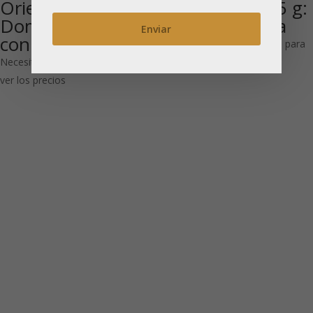
Oriental Garden
Box of Love 25 g:
Dome: Caja ronda
Tapa cuadrada
con tapa interior
Necesitas estar registrado para
Necesitas estar registrado para
ver los precios
ver los precios