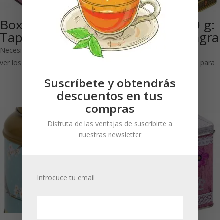
Box of Love 50 g:
Black Jap 1000 g:
Tapa cuadrada
Cierre con visagra
rectangular
Necesitas estar registrado para
ver los precios
Necesitas estar registrado para
ver los precios
Suscríbete y obtendrás
descuentos en tus
compras
Disfruta de las ventajas de suscribirte a
nuestras newsletter
Introduce tu email