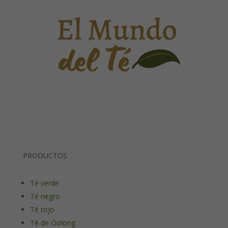
PRODUCTOS
Té verde
Té negro
Té rojo
Té de Oolong