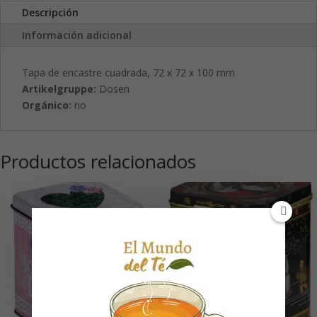
Descripción
Información adicional
Tapa de encastre cuadrada, 72 x 72 x 100 mm
Artikelgruppe:
Dosen
Orgánico:
no
Productos relacionados