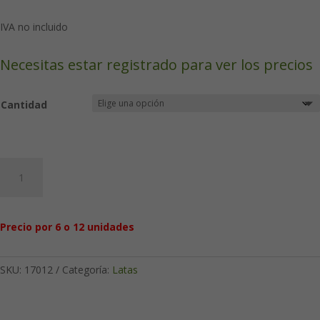
IVA no incluido
Necesitas estar registrado para ver los precios
Cantidad
Ajok
100
g:
cierre
Precio por 6 o 12 unidades
hermético
cuadrada
cantidad
SKU:
17012
Categoría:
Latas