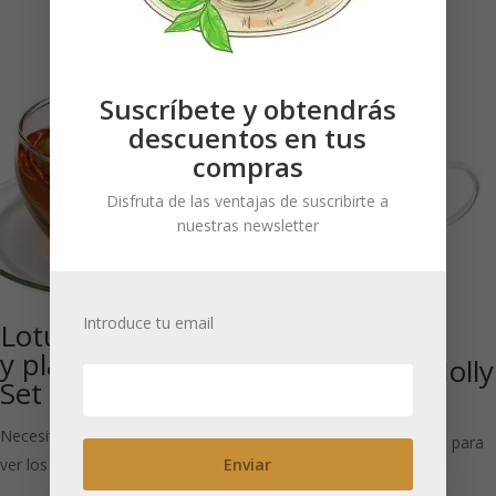
ver los precios
Suscríbete y obtendrás
descuentos en tus
compras
Disfruta de las ventajas de suscribirte a
nuestras newsletter
Introduce tu email
Lotus: Taza de té
Taza de té de
y platillo 250 ml.
doble pared Molly
Set 2 tazas
230 ml
Necesitas estar registrado para
Necesitas estar registrado para
ver los precios
ver los precios