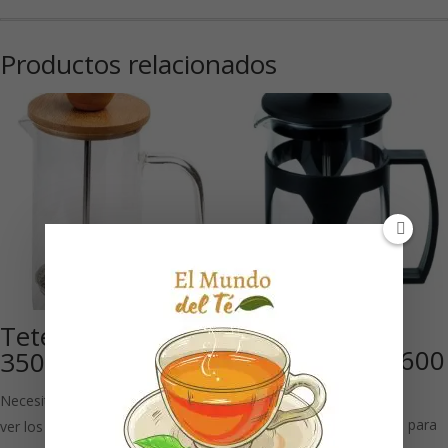
Productos relacionados
Tetera pistón
Tetera ‘Bamboo’
«Misty»negra 600
350 ml
ml
Necesitas estar registrado para
Necesitas estar registrado para
ver los precios