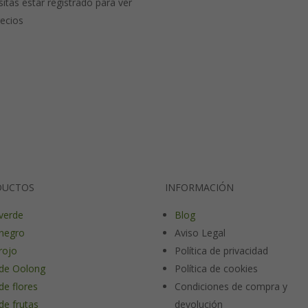
itas estar registrado para ver
recios
DUCTOS
INFORMACIÓN
verde
Blog
negro
Aviso Legal
rojo
Política de privacidad
de Oolong
Política de cookies
de flores
Condiciones de compra y
de frutas
devolución