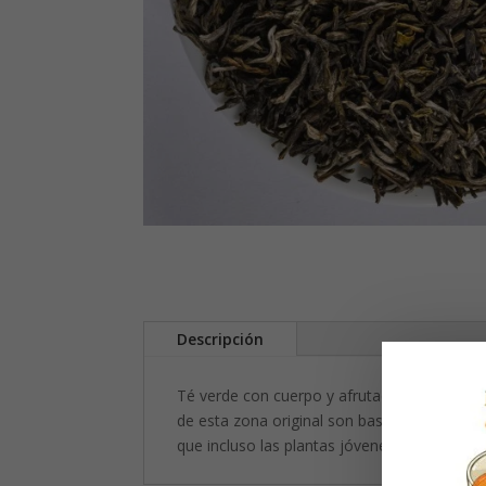
Descripción
Té verde con cuerpo y afrutado de calidad o
de esta zona original son bastante jóvenes, 
que incluso las plantas jóvenes pueden pro