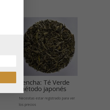
Sencha: Té Verde
método japonés
 ver
Necesitas estar registrado para ver
los precios