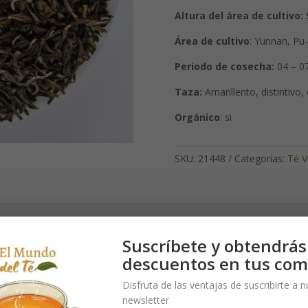
Altura del área de cultivo: 
Área de cultivo
: Yunnan, Pu
Periodo de cosecha:
04 – 0
Taza:
Amarillento, distintivo, 
Orgánico
: si
SKU:
21448
Categorías:
Té V
Suscríbete y obtendrás
rgánica con hojas limpias y puntas ligeras. Distintivo debido a su ca
descuentos en tus com
de unos 20 años de edad. Pero crecen en una tierra que ha sido el hog
porcionar un té maduro.
Disfruta de las ventajas de suscribirte a 
newsletter