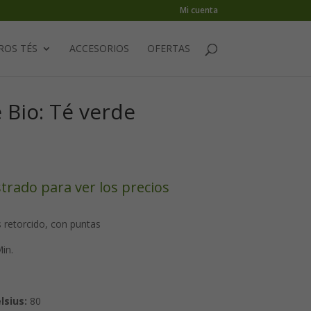
Mi cuenta
ROS TÉS
ACCESORIOS
OFERTAS
 Bio: Té verde
strado para ver los precios
 retorcido, con puntas
in.
lsius:
80