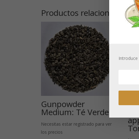
Productos relacionados
Introduce 
Gunpowder
Pu
Medium: Té Verde
Be
ap
Necesitas estar registrado para ver
To
los precios