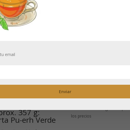
tu email
-Erh Verde
Jazmín: Té Verde
eng Cha – sheng
Necesitas estar registrado para
prox. 357 g:
los precios
rta Pu-erh Verde