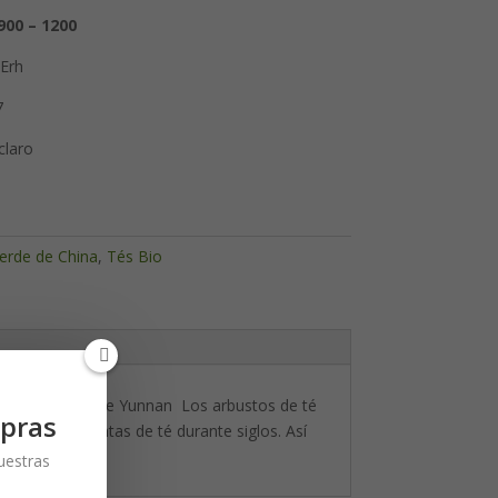
900 – 1200
-Erh
7
claro
erde de China
,
Tés Bio
rácter especial de Yunnan
Los arbustos de té
pras
ar de las plantas de té durante siglos. Así
nuestras