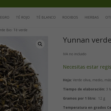
Solicita tu cuenta para poder realizar pedidos
NEGRO
TÉ ROJO
TÉ BLANCO
ROOIBOS
HIERBAS
OT
rde Bio: Té verde
Yunnan verde
IVA no incluido
Necesitas estar regi
Hoja:
Verde oliva, medio, más
Tiempo de elaboración:
3 M
Gramos por 1 litro:
12 g
Temperatura en grados Ce