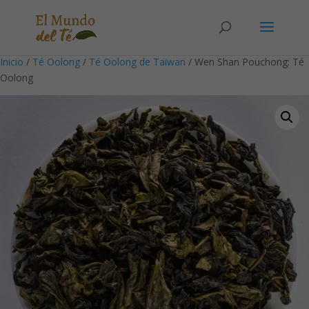
Solicita tu cuenta para poder realizar pedidos
Inicio
/
Té Oolong
/
Té Oolong de Taiwan
/ Wen Shan Pouchong: Té
Oolong