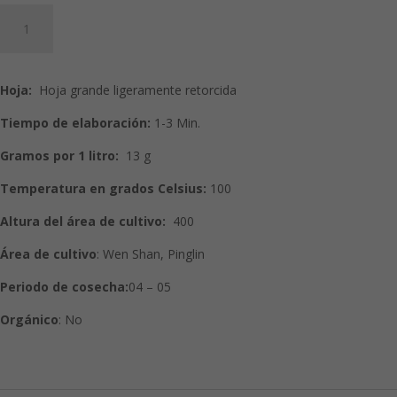
Wen
Shan
Pouchong:
Té
Hoja:
Hoja grande ligeramente retorcida
Oolong
cantidad
Tiempo de elaboración:
1-3
Min.
Gramos por 1 litro:
13 g
Temperatura en grados Celsius:
100
Altura del área de cultivo:
400
Área de cultivo
: Wen Shan, Pinglin
Periodo de cosecha:
04 – 05
Orgánico
: No