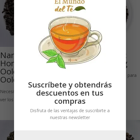
Nantou Ming Jian
Taiwán Classic
Hong Shui
Choice Oolong
Oolong: Té
Necesitas estar registrado para
Oolong
Suscríbete y obtendrás
ver los precios
descuentos en tus
Necesitas estar registrado para
compras
ver los precios
Disfruta de las ventajas de suscribirte a
nuestras newsletter