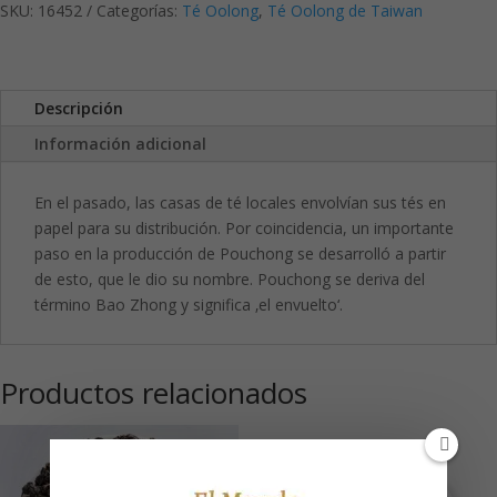
SKU:
16452
Categorías:
Té Oolong
,
Té Oolong de Taiwan
Descripción
Información adicional
En el pasado, las casas de té locales envolvían sus tés en
papel para su distribución. Por coincidencia, un importante
paso en la producción de Pouchong se desarrolló a partir
de esto, que le dio su nombre. Pouchong se deriva del
término Bao Zhong y significa ‚el envuelto‘.
Productos relacionados