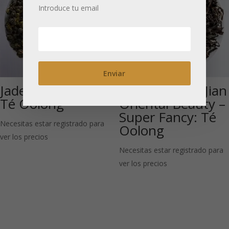
Introduce tu email
Jade Dong Ding:
Nantou Ming Jian
Té Oolong
Oriental Beauty –
Super Fancy: Té
Necesitas estar registrado para
Oolong
ver los precios
Necesitas estar registrado para
ver los precios