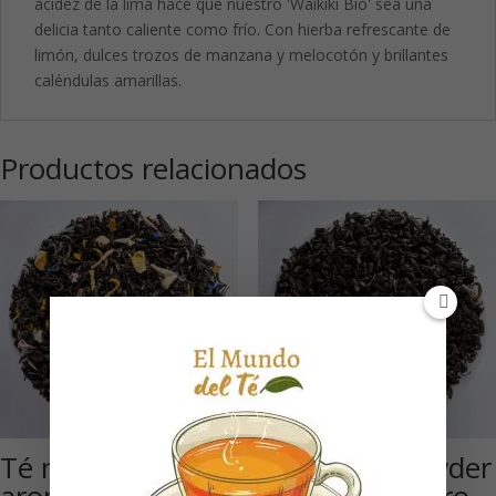
acidéz de la lima hace que nuestro 'Waikiki Bio' sea una
delicia tanto caliente como frío. Con hierba refrescante de
limón, dulces trozos de manzana y melocotón y brillantes
caléndulas amarillas.
Productos relacionados
Té negro
Black Gunpowder