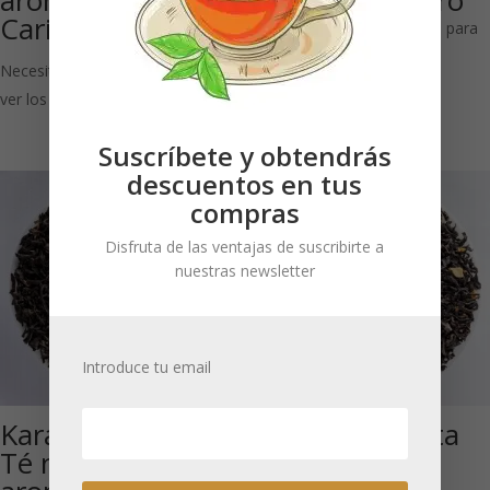
aromatizado Isla
Leche: Té negro
Caribeña
Necesitas estar registrado para
ver los precios
Necesitas estar registrado para
ver los precios
Suscríbete y obtendrás
descuentos en tus
compras
Disfruta de las ventajas de suscribirte a
nuestras newsletter
Introduce tu email
Karamellissimo:
Fresas con nata
Té negro
(Té negro