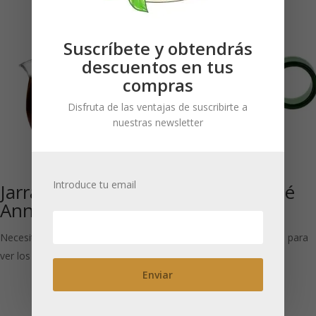
Suscríbete y obtendrás
descuentos en tus
compras
Disfruta de las ventajas de suscribirte a
nuestras newsletter
Introduce tu email
Jarra de cristal
Liva: Vaso de té
Annie 360 ml
250 ml
Necesitas estar registrado para
Necesitas estar registrado para
ver los precios
ver los precios