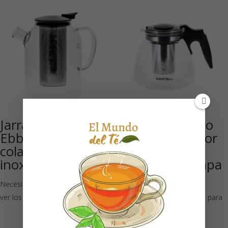
Jarra de cristal
Tetera de vidrio
Ebba 1400 ml con
1,1 l con colador
colador de acero
de acero
inoxidable 1UD
inoxidable y tapa
abatible
Necesitas estar registrado para
ver los precios
Necesitas estar registrado para
ver los precios