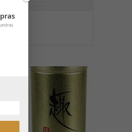
pras
nuestras