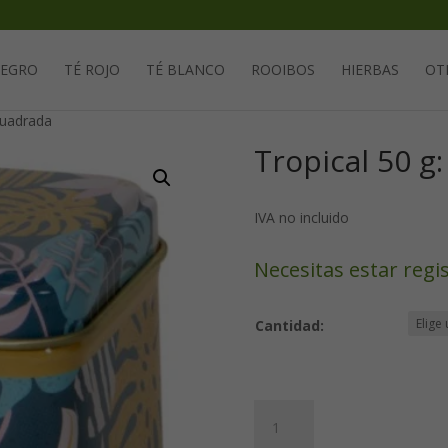
Solicita tu cuenta para poder realizar pedidos
NEGRO
TÉ ROJO
TÉ BLANCO
ROOIBOS
HIERBAS
OT
cuadrada
Tropical 50 g
IVA no incluido
Necesitas estar regi
Cantidad:
Tropical
50