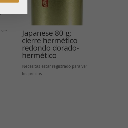
:
Japanese 80 g:
 ver
cierre hermético
redondo dorado-
hermético
Necesitas estar registrado para ver
los precios