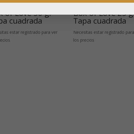
x of Love 50 g:
Box of Love 25 g
pa cuadrada
Tapa cuadrada
itas estar registrado para ver
Necesitas estar registrado para
recios
los precios