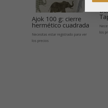
Bo
Ta
Ajok 100 g: cierre
hermético cuadrada
Neces
los p
Necesitas estar registrado para ver
los precios