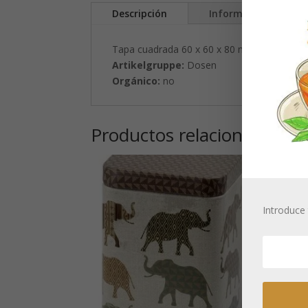
Descripción
Información adicion
Tapa cuadrada 60 x 60 x 80 mm
Artikelgruppe:
Dosen
Orgánico:
no
Productos relacionados
Introduce 