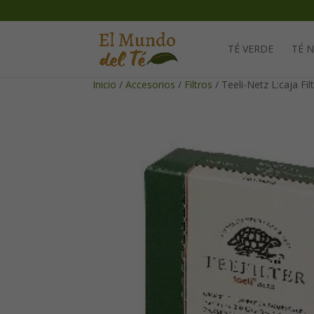
TÉ VERDE
TÉ 
Inicio
/
Accesorios
/
Filtros
/ Teeli-Netz L:caja Fi