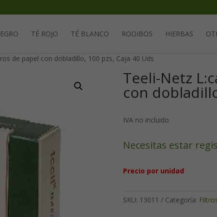
Solicita tu cuenta para poder realizar pedidos
NEGRO
TÉ ROJO
TÉ BLANCO
ROOIBOS
HIERBAS
OT
ltros de papel con dobladillo, 100 pzs, Caja 40 Uds
Teeli-Netz L:c
con dobladill
IVA no incluido
Necesitas estar regi
Precio por unidad
SKU:
13011
Categoría:
Filtro