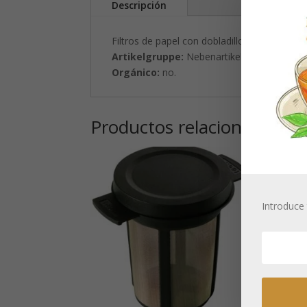
Descripción
Filtros de papel con dobladillo, 100 pzs, bla
Artikelgruppe:
Nebenartikel.
Orgánico:
no.
Productos relacionados
Introduce 