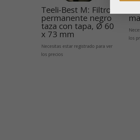
Teeli-Best M: Filtro
Cu
permanente negro
ma
taza con tapa, Ø 60
Neces
x 73 mm
los p
Necesitas estar registrado para ver
los precios