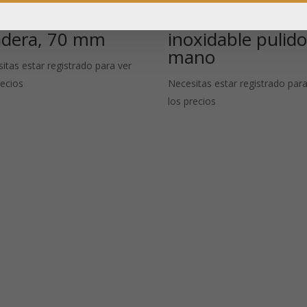
chara de té de
Shai: Filtro de ac
dera, 70 mm
inoxidable pulido
mano
itas estar registrado para ver
recios
Necesitas estar registrado para
los precios