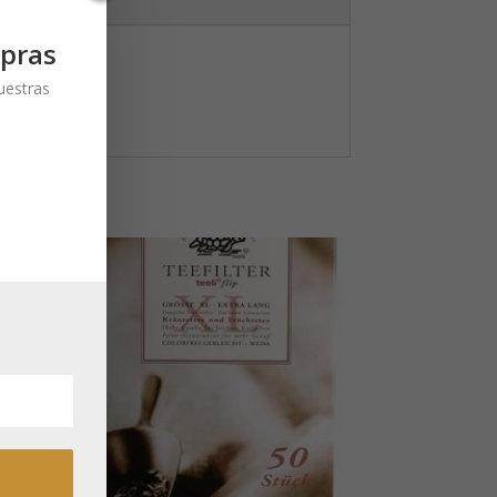
pras
nuestras