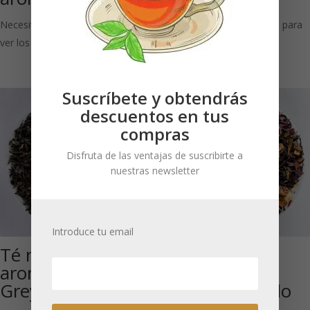
Necesitas estar registrado para
Necesitas estar registrado para
ver los precios
ver los precios
Suscríbete y obtendrás
descuentos en tus
compras
Disfruta de las ventajas de suscribirte a
nuestras newsletter
Introduce tu email
Té negro
Té negro
aromatizado Earl
aromatizado
Grey Mary Grey
Dulce Recuerdo
de Feria