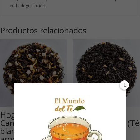
en la degustación.
Productos relacionados
Hoguera de
Earl Grey
Campo: Té negro,
Madame Grey (Té
blanco y oolong
negro
aromatizado
aromatizado)